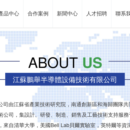
目伦200篇,国产精品乱子伦一区二区三区,国产精品A一区二区三区腾讯导
產品中心
合作案例
新聞中心
人才招聘
聯系
ABOUT
US
江蘇鵬舉半導體設備技術有限公司
司由江蘇省產業技術研究院，南通創新區和海歸團隊共
術公司，集設計、研發、制造、銷售及工藝技術支持服務
來自清華大學，美國Bell Lab貝爾實驗室，英特爾等